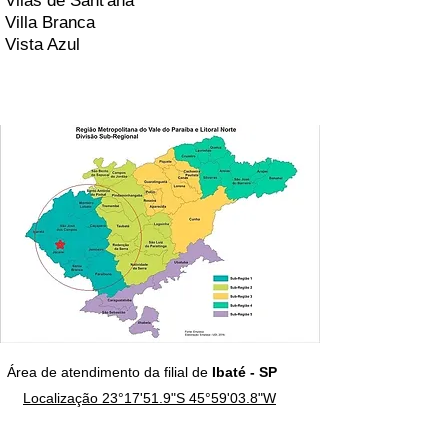
Vilas de Sant'ana
Villa Branca
Vista Azul
Área de atendimento da filial de
Ibaté
- SP
Localização 23°17'51.9"S 45°59'03.8"W